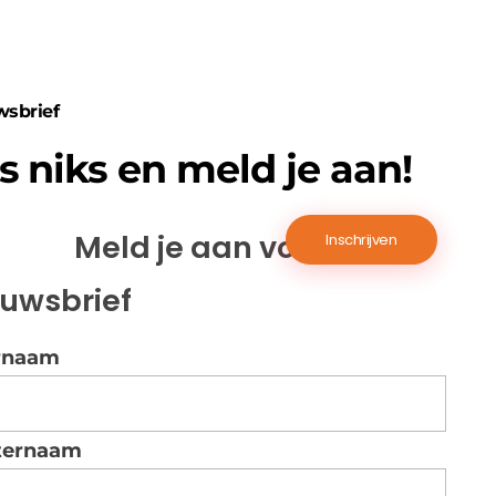
wsbrief
s niks en meld je aan!
Meld je aan voor de
euwsbrief
rnaam
ternaam