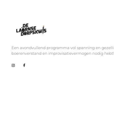
De Laornse Dorpskwis
Editie 4
Een avondvullend programma vol spanning en gezelligh
boerenverstand en improvisatievermogen nodig hebt