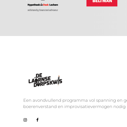
De Laornse Dorpskwis
Editie 4
Een avondvullend programma vol spanning en geze
boerenverstand en improvisatievermogen nodig