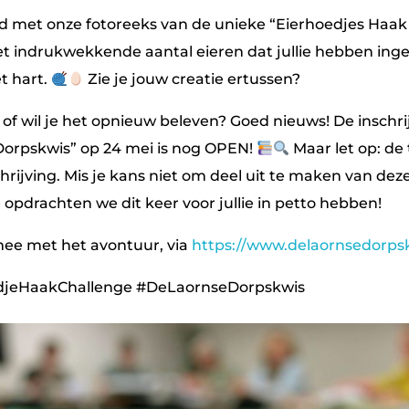
id met onze fotoreeks van de unieke “Eierhoedjes Haak
 het indrukwekkende aantal eieren dat jullie hebben ing
t hart.
Zie je jouw creatie ertussen?
of wil je het opnieuw beleven? Goed nieuws! De inschri
Dorpskwis” op 24 mei is nog OPEN!
Maar let op: de 
hrijving. Mis je kans niet om deel uit te maken van dez
opdrachten we dit keer voor jullie in petto hebben!
mee met het avontuur, via
https://www.delaornsedorpsk
edjeHaakChallenge #DeLaornseDorpskwis