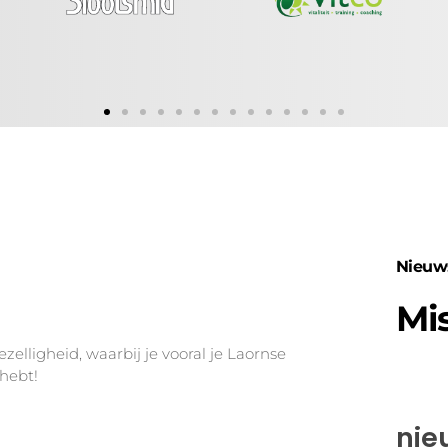
Nieuw
Mis
lligheid, waarbij je vooral je Laornse
 hebt!
nie