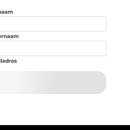
naam
ernaam
ladres