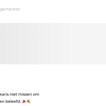
glementen
e kans niet missen om
en beleefd.