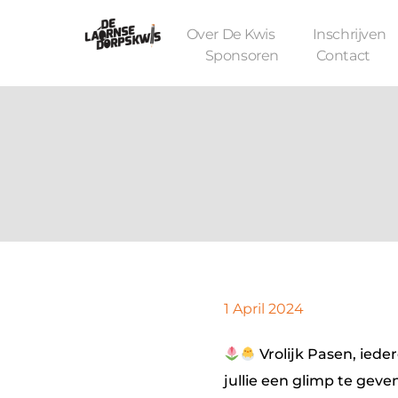
Over De Kwis
Inschrijven
Sponsoren
Contact
De Laornse Dorpskwis
Editie 4
1 April 2024
Vrolijk Pasen, iede
jullie een glimp te ge