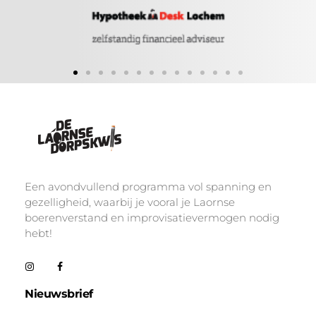
De Laornse Dorpskwis
Editie 4
Een avondvullend programma vol spanning en
gezelligheid, waarbij je vooral je Laornse
boerenverstand en improvisatievermogen nodig
hebt!
Nieuwsbrief