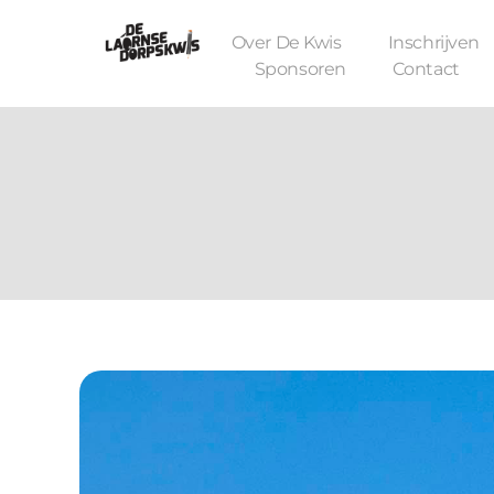
Over De Kwis
Inschrijven
Sponsoren
Contact
De Laornse Dorpskwis
Editie 4