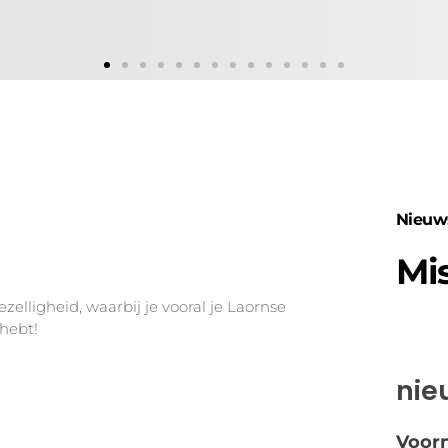
Nieuw
Mis
lligheid, waarbij je vooral je Laornse
 hebt!
nie
Voor