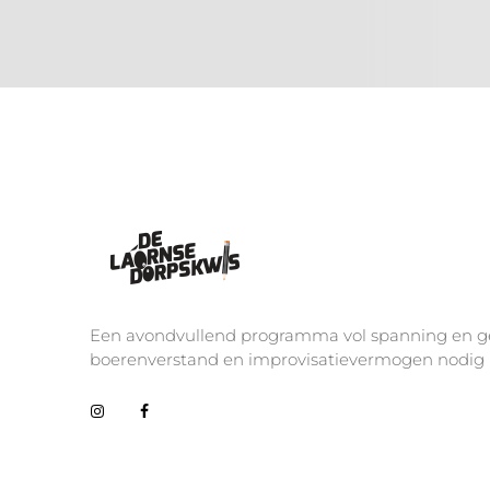
De Laornse Dorpskwis
Editie 4
Een avondvullend programma vol spanning en geze
boerenverstand en improvisatievermogen nodig