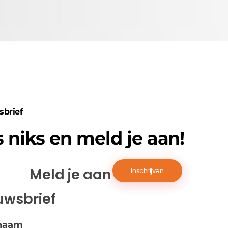
sbrief
 niks en meld je aan!
Meld je aan voor de
uwsbrief
naam